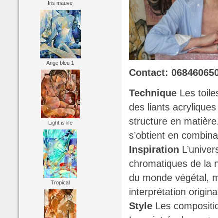
Iris mauve
Ange bleu 1
Contact: 06846065
Technique
Les toil
des liants acryliques
structure en matière.
Light is life
s’obtient en combin
Inspiration
L’univer
chromatiques de la 
du monde végétal, m
Tropical
interprétation origin
Style
Les compositio