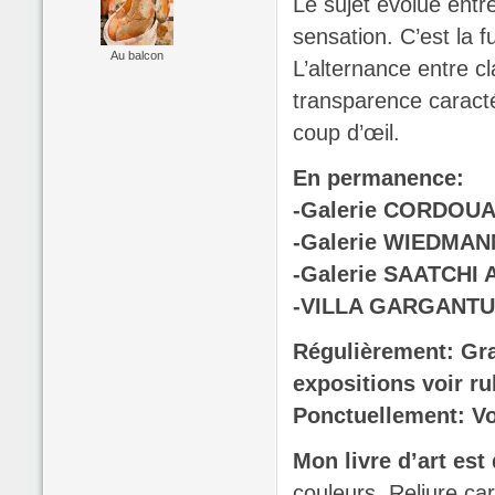
Le sujet évolue entre
sensation. C’est la 
Au balcon
L’alternance entre cla
transparence caracté
coup d’œil.
En permanence:
-Galerie CORDOUA
-Galerie WIEDMANN
-Galerie SAATCHI A
-VILLA GARGANTUA
Régulièrement: Gra
expositions voir ru
Ponctuellement: Voi
Mon livre d’art est
couleurs, Reliure ca